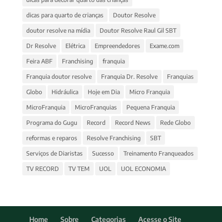
dicas para quarto de crianças
Doutor Resolve
doutor resolve na mídia
Doutor Resolve Raul Gil SBT
Dr Resolve
Elétrica
Empreendedores
Exame.com
Feira ABF
Franchising
franquia
Franquia doutor resolve
Franquia Dr. Resolve
Franquias
Globo
Hidráulica
Hoje em Dia
Micro Franquia
MicroFranquia
MicroFranquias
Pequena Franquia
Programa do Gugu
Record
Record News
Rede Globo
reformas e reparos
Resolve Franchising
SBT
Serviços de Diaristas
Sucesso
Treinamento Franqueados
TV RECORD
TV TEM
UOL
UOL ECONOMIA
Home
Sobre
Categorias
Acesse o Site