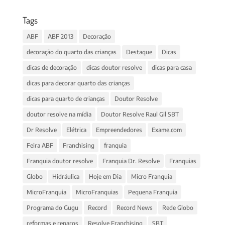
Tags
ABF
ABF 2013
Decoração
decoração do quarto das crianças
Destaque
Dicas
dicas de decoração
dicas doutor resolve
dicas para casa
dicas para decorar quarto das crianças
dicas para quarto de crianças
Doutor Resolve
doutor resolve na mídia
Doutor Resolve Raul Gil SBT
Dr Resolve
Elétrica
Empreendedores
Exame.com
Feira ABF
Franchising
franquia
Franquia doutor resolve
Franquia Dr. Resolve
Franquias
Globo
Hidráulica
Hoje em Dia
Micro Franquia
MicroFranquia
MicroFranquias
Pequena Franquia
Programa do Gugu
Record
Record News
Rede Globo
reformas e reparos
Resolve Franchising
SBT