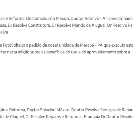
ção e Reforma
,
Doctor Solución México
,
Doutor Resolve - Ar-condicionad
rmas
,
Dr Resolve Construtora
,
Dr Resolve Marido de Aluguel
,
Dr Resolve Re
solve
ia Fotovoltaica a pedido da nossa unidade de Marabá – PA que executa este
citar nesta edição sobre os benefícios do uso e do aproveitamento sobre a
ção e Reforma
,
Doctor Solución México
,
Doutor Resolve Serviços de Repar
do de Aluguel
,
Dr Resolve Reparos e Reformas
,
Franquia Dr Doutor Resolv