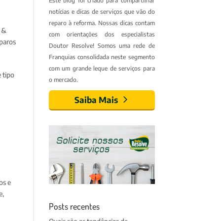
Este blog foi criado para compartilhar
notícias e dicas de serviços que vão do
reparo à reforma. Nossas dicas contam
o &
com orientações dos especialistas
paros
Doutor Resolve! Somos uma rede de
Franquias consolidada neste segmento
com um grande leque de serviços para
 tipo
o mercado.
Saiba Mais
os e
e
,
Posts recentes