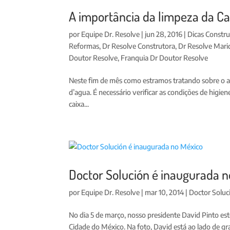
A importância da limpeza da Ca
por
Equipe Dr. Resolve
|
jun 28, 2016
|
Dicas Constr
Reformas
,
Dr Resolve Construtora
,
Dr Resolve Mari
Doutor Resolve
,
Franquia Dr Doutor Resolve
Neste fim de mês como estramos tratando sobre o as
d’agua. É necessário verificar as condições de higie
caixa...
Doctor Solución é inaugurada n
por
Equipe Dr. Resolve
|
mar 10, 2014
|
Doctor Soluc
No dia 5 de março, nosso presidente David Pinto es
Cidade do México. Na foto, David está ao lado de g