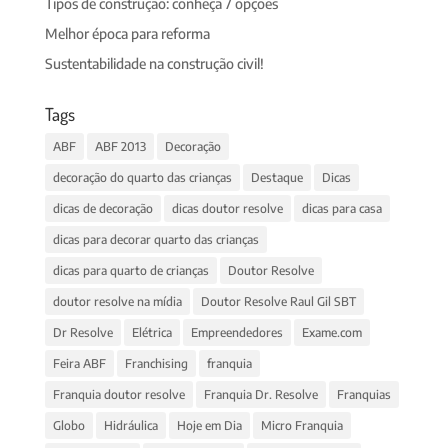
Tipos de construção: conheça 7 opções
Melhor época para reforma
Sustentabilidade na construção civil!
Tags
ABF
ABF 2013
Decoração
decoração do quarto das crianças
Destaque
Dicas
dicas de decoração
dicas doutor resolve
dicas para casa
dicas para decorar quarto das crianças
dicas para quarto de crianças
Doutor Resolve
doutor resolve na mídia
Doutor Resolve Raul Gil SBT
Dr Resolve
Elétrica
Empreendedores
Exame.com
Feira ABF
Franchising
franquia
Franquia doutor resolve
Franquia Dr. Resolve
Franquias
Globo
Hidráulica
Hoje em Dia
Micro Franquia