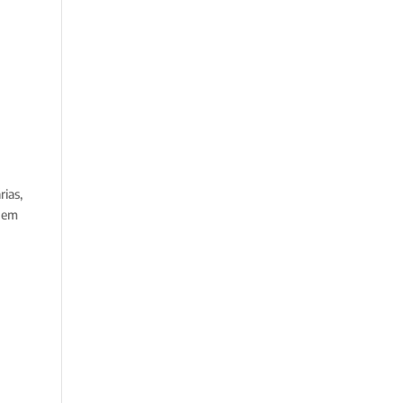
rias,
l em