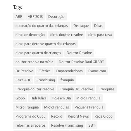
Tags
ABF
ABF 2013
Decoração
decoração do quarto das crianças
Destaque
Dicas
dicas de decoração
dicas doutor resolve
dicas para casa
dicas para decorar quarto das crianças
dicas para quarto de crianças
Doutor Resolve
doutor resolve na mídia
Doutor Resolve Raul Gil SBT
Dr Resolve
Elétrica
Empreendedores
Exame.com
Feira ABF
Franchising
franquia
Franquia doutor resolve
Franquia Dr. Resolve
Franquias
Globo
Hidráulica
Hoje em Dia
Micro Franquia
MicroFranquia
MicroFranquias
Pequena Franquia
Programa do Gugu
Record
Record News
Rede Globo
reformas e reparos
Resolve Franchising
SBT