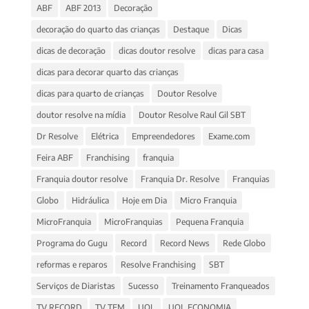
ABF
ABF 2013
Decoração
decoração do quarto das crianças
Destaque
Dicas
dicas de decoração
dicas doutor resolve
dicas para casa
dicas para decorar quarto das crianças
dicas para quarto de crianças
Doutor Resolve
doutor resolve na mídia
Doutor Resolve Raul Gil SBT
Dr Resolve
Elétrica
Empreendedores
Exame.com
Feira ABF
Franchising
franquia
Franquia doutor resolve
Franquia Dr. Resolve
Franquias
Globo
Hidráulica
Hoje em Dia
Micro Franquia
MicroFranquia
MicroFranquias
Pequena Franquia
Programa do Gugu
Record
Record News
Rede Globo
reformas e reparos
Resolve Franchising
SBT
Serviços de Diaristas
Sucesso
Treinamento Franqueados
TV RECORD
TV TEM
UOL
UOL ECONOMIA