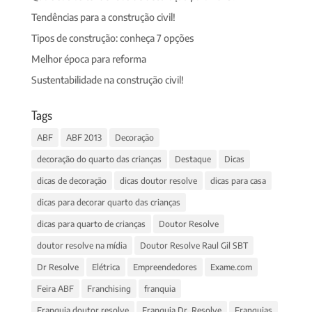
Tendências para a construção civil!
Tipos de construção: conheça 7 opções
Melhor época para reforma
Sustentabilidade na construção civil!
Tags
ABF
ABF 2013
Decoração
decoração do quarto das crianças
Destaque
Dicas
dicas de decoração
dicas doutor resolve
dicas para casa
dicas para decorar quarto das crianças
dicas para quarto de crianças
Doutor Resolve
doutor resolve na mídia
Doutor Resolve Raul Gil SBT
Dr Resolve
Elétrica
Empreendedores
Exame.com
Feira ABF
Franchising
franquia
Franquia doutor resolve
Franquia Dr. Resolve
Franquias