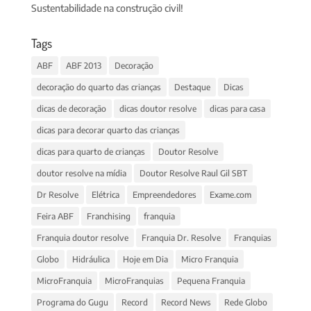
Sustentabilidade na construção civil!
Tags
ABF
ABF 2013
Decoração
decoração do quarto das crianças
Destaque
Dicas
dicas de decoração
dicas doutor resolve
dicas para casa
dicas para decorar quarto das crianças
dicas para quarto de crianças
Doutor Resolve
doutor resolve na mídia
Doutor Resolve Raul Gil SBT
Dr Resolve
Elétrica
Empreendedores
Exame.com
Feira ABF
Franchising
franquia
Franquia doutor resolve
Franquia Dr. Resolve
Franquias
Globo
Hidráulica
Hoje em Dia
Micro Franquia
MicroFranquia
MicroFranquias
Pequena Franquia
Programa do Gugu
Record
Record News
Rede Globo